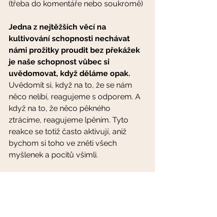
(třeba do komentáře nebo soukromě)
Jedna z nejtěžších věcí na 
kultivování schopnosti nechávat 
námi prožitky proudit bez překážek 
je naše schopnost vůbec si 
uvědomovat, když děláme opak.
Uvědomit si, když na to, že se nám 
něco nelíbí, reagujeme s odporem. A 
když na to, že něco pěkného 
ztrácíme, reagujeme lpěním. Tyto 
reakce se totiž často aktivují, aniž 
bychom si toho ve zněti všech 
myšlenek a pocitů všimli. 
Schopnost uvědomování si toho, co 
se děje a zaujímání jiného postoje 
(přátelského, přijímajícího) 
je 
podstatou mindfulness
. Není to 