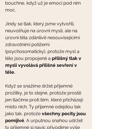
bouchne, když už je emocí pod ním 
moc. 
Jindy se tlak, který jsme vytvořili, 
neuvolňuje na úrovni mysli, ale na 
úrovni těla zdánlivě nesouvisejícími 
zdravotními potížemi 
(psychosomaticky), protože mysl a 
tělo jsou propojené a 
přílišný tlak v 
mysli vyvolává přílišné sevření v 
těle.
Když se snažíme držet příjemné 
prožitky, je to stejné, protože prostě 
jen tlačíme proti těm, které přicházejí 
místo nich. Ty příjemné odejdou tak 
jako tak, protože 
všechny pocity jsou 
pomíjivé
. A urputnou snahou udržet 
ty příjemné si navíc přivodíme výše 