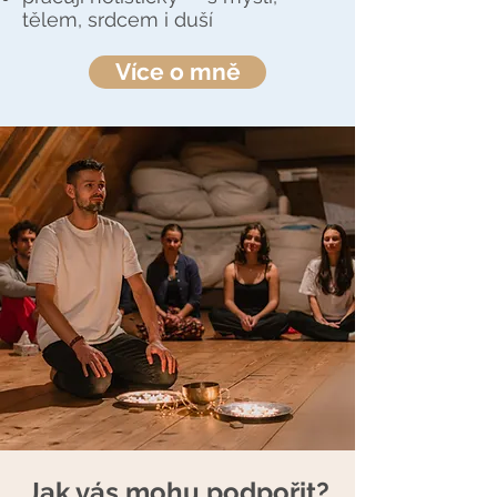
tělem, srdcem i duší
Více o mně
Jak vás mohu podpořit?