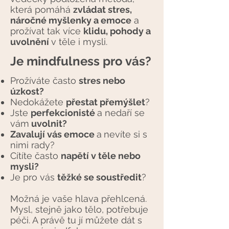
která pomáhá
zvládat stres,
náročné myšlenky a emoce
a
prožívat tak více
klidu, pohody a
uvolnění
v těle i mysli.
Je mindfulness pro vás?
Prožíváte často
stres nebo
úzkost?
Nedokážete
přestat přemýšlet
?
Jste
perfekcionisté
a nedaří se
vám
uvolnit?
Zavalují vás emoce
a
nevíte si s
nimi rady?
Cítíte často
napětí v těle nebo
mysli?
Je pro vás
těžké se soustředit
?
Možná je vaše hlava přehlcená.
Mysl, stejně jako tělo, potřebuje
péči. A právě tu jí můžete dát s