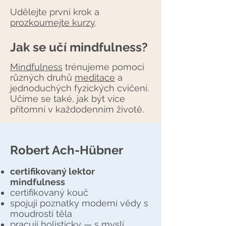
Udělejte první krok a
prozkoumejte kurzy
.
Jak se učí mindfulness?
Mindfulness
trénujeme pomocí
různých druhů
meditace
a
jednoduchých fyzických cvičení.
Učíme se také, jak být více
přítomní v každodenním životě.
Robert Ach-Hübner
certifikovaný lektor
mindfulness
certifikovaný kouč
spojuji poznatky moderní vědy s
moudrostí těla
pracuji holisticky — s myslí,