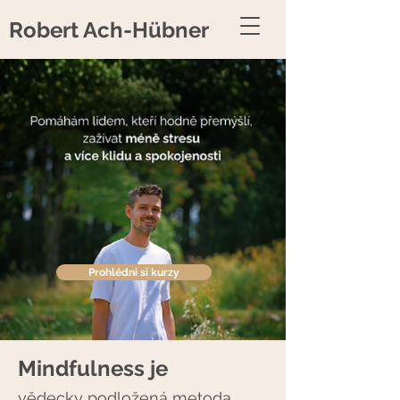
Robert Ach-Hübner
Prohlédni si kurzy
Mindfulness je
vědecky podložená metoda,