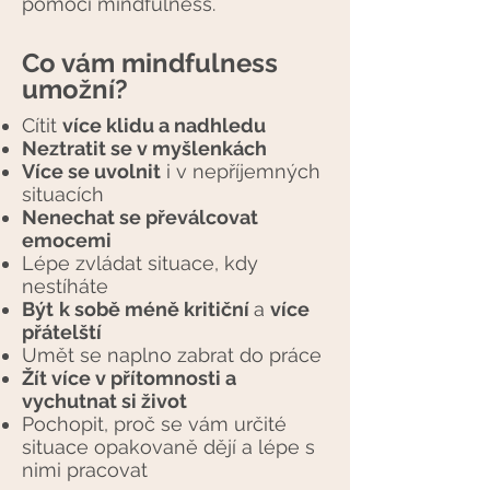
pomocí mindfulness.
Co vám mindfulness
umožní?
Cítit
více klidu a nadhledu
Neztratit se v myšlenkách
Více se uvolnit
i v nepříjemných
situacích
Nenechat se převálcovat
emocemi
Lépe zvládat situace, kdy
nestíháte
Být
k sobě méně kritiční
a
více
přátelští
Umět se naplno zabrat
do práce
Žít více v přítomnosti a
vychutnat si život
Pochopit, proč se vám určité
situace opakovaně dějí a lépe s
nimi pracovat