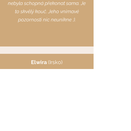
nebyla schopná překonat sama. Je
to skvělý kouč. Jeho vnímavé
pozornosti nic neunikne :).
Elwira
(Irsko)
Bylo to poprvé v životě, co pro mě
meditace fungovala.
Angeliki
(Řecko)