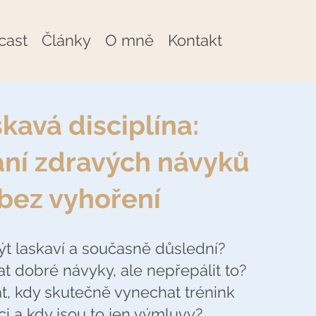
cast
Články
O mně
Kontakt
kavá disciplína:
ní zdravých návyků
bez vyhoření
ýt laskaví a současně důslední?
at dobré návyky, ale nepřepálit to?
t, kdy skutečně vynechat trénink
i a kdy jsou to jen výmluvy?