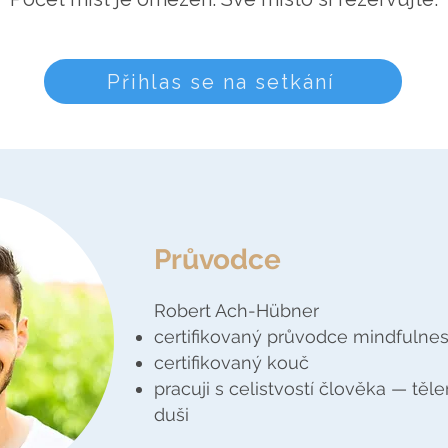
Přihlas se na setkání
Průvodce
Robert Ach-Hübner
certifikovaný průvodce mindfulne
certifikovaný kouč
pracuji s celistvostí člověka — těl
duši