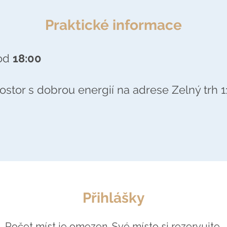
Praktické informace
 od
18:00
ostor s dobrou energií na adrese Zelný trh 1
Přihlášky
Počet míst je omezen. Své místo si rezervujte.