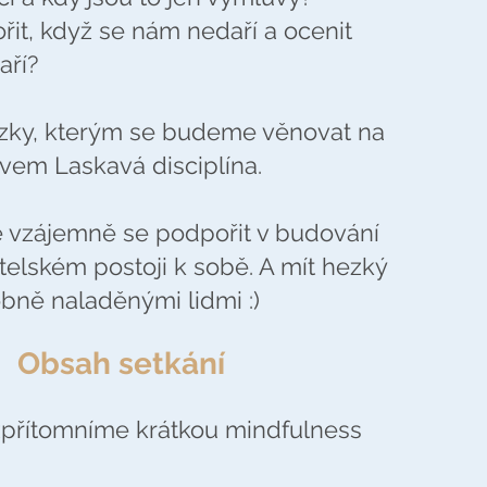
řit, když se nám nedaří a ocenit
aří?
ázky, kterým se budeme věnovat na
zvem Laskavá disciplína.
e vzájemně se podpořit v budování
telském postoji k sobě. A mít hezký
bně naladěnými lidmi :)
Obsah setkání
zpřítomníme krátkou mindfulness