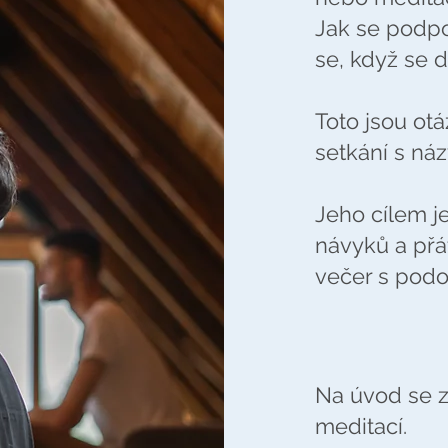
Jak se podpo
se, když se d
Toto jsou ot
setkání s ná
Jeho cílem j
návyků a přá
večer s podo
Na úvod se 
meditací.