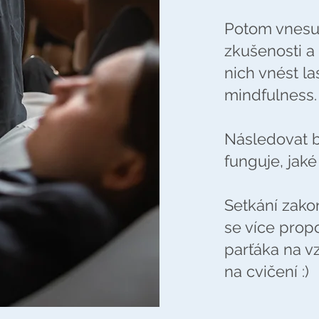
Potom vnesu 
zkušenosti a
nich vnést la
mindfulness.
Následovat b
funguje, jak
Setkání zak
se více propo
parťáka na 
na cvičení :)