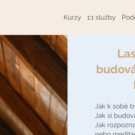
Kurzy
1:1 služby
Pod
Las
budová
Jak k sobě b
Jak si budov
Jak rozpozna
nebo meditac