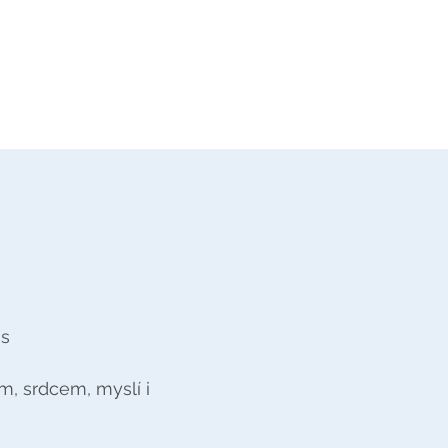
ss
em, srdcem, myslí i