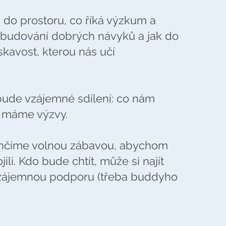
do prostoru, co říká výzkum a
 budování dobrých návyků a jak do
skavost, kterou nás učí
ude vzájemné sdílení: co nám
é máme výzvy.
ončíme volnou zábavou, abychom
jili. Kdo bude chtít, může si najít
vzájemnou podporu (třeba buddyho