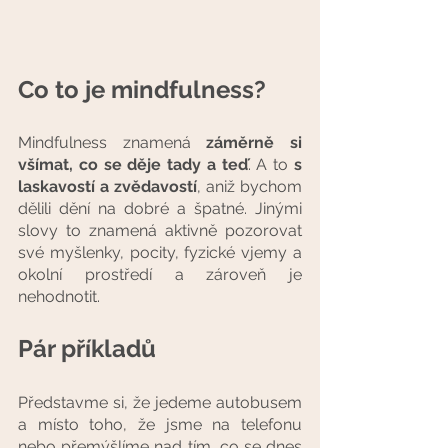
Co to je mindfulness?
Mindfulness znamená 
záměrně si 
všímat, co se děje tady a teď
. A to 
s 
laskavostí a zvědavostí
, aniž bychom 
dělili dění na dobré a špatné. Jinými 
slovy to znamená aktivně pozorovat 
své myšlenky, pocity, fyzické vjemy a 
okolní prostředí a zároveň je 
nehodnotit. 
Pár příkladů
Představme si, že jedeme autobusem 
a místo toho, že jsme na telefonu 
nebo přemýšlíme nad tím, co se dnes 