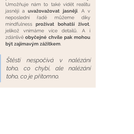
Umožňuje nám to také vidět realitu 
jasněji a 
uvažovažovat jasněji
. A v 
neposlední řadě můžeme díky 
mindfulness
 prožívat bohatší život
, 
jelikož vnímáme více detailů. A i 
zdánlivě 
obyčejné chvíle pak mohou 
být zajímavým zážitkem
. 
Štěstí nespočívá v nalézání 
toho, co chybí, ale nalézání 
toho, co je přítomno.
Tara Brach
Rozvíjení všímavosti a základním 
meditačním technikám se věnujeme 
na kurzu Klidná mysl. Jestli vás zaujala 
myšlenka hledání štěstí v přítomnosti, 