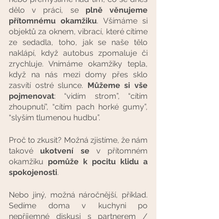
dělo v práci, se 
plně věnujeme 
přítomnému okamžiku
. Všímáme si 
objektů za oknem, vibrací, které cítíme 
ze sedadla, toho, jak se naše tělo 
naklápí, když autobus zpomaluje či 
zrychluje. Vnímáme okamžiky tepla, 
když na nás mezi domy přes sklo 
zasvítí ostré slunce. 
Můžeme si vše 
pojmenovat
: “vidím strom”, “cítím 
zhoupnutí”, “cítím pach horké gumy”, 
“slyším tlumenou hudbu”. 
Proč to zkusit? Možná zjistíme, že nám 
takové 
ukotvení se
 v přítomném 
okamžiku 
pomůže k pocitu klidu a 
spokojenosti
. 
Nebo jiný, možná náročnější, příklad. 
Sedíme doma v kuchyni po 
nepříjemné diskusi s partnerem / 