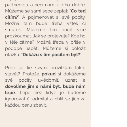
partnerkou a není nám z toho dobře. 
Můžeme se sami sebe zeptat: “
Co teď 
cítím?
” A pojmenovat si své pocity. 
Možná tam bude třeba vztek či 
smutek. Můžeme ten pocit více 
prozkoumat. Jak se projevuje? Kde ho 
v těle cítíme? Možná třeba v břiše v 
podobě napětí. Můžeme si položit 
otázku: “
Dokážu s tím pocitem být?
”
Proč se ke svým prožitkům takto 
stavět? Protože 
pokud
 si dokážeme 
své pocity uvědomit, uznat a 
dovolíme jim s námi být, bude nám 
lépe
. Lépe než když je budeme 
ignorovat či odmítat a chtít se jich za 
každou cenu zbavit. 